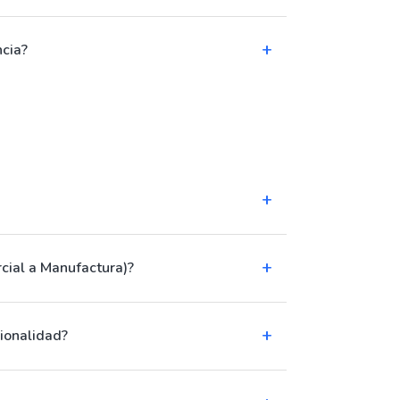
ncia?
cial a Manufactura)?
cionalidad?